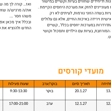
גות וליחידים שחווים בעיות וקשיים במישור
ואז… קורה לך מה ש
ו מעוניינים לחזק את מערכת היחסים הקיימת .
את/ה מרגיש/ה שזה 
יות בשדה הזוגי גורמות, לעיתים לא רק
משהו חסר ….
שית וירידה באיכות החיים, אלא גם עלולים
ובכלל איך מכאן אפ
תדרדרות במערכות יחסים בכלל , קשיים
החדש ולהוציא את ע
מורחבת, בעיות עם הילדים ותסכול וקושי
ט.
מועדי קורסים
תיחה
תאריך סיום
בוקר/ערב
שעות פעילות
בוקר
9:30-13:30
20.1.27
13
ערב
17:00-21:00
12.1.27
12