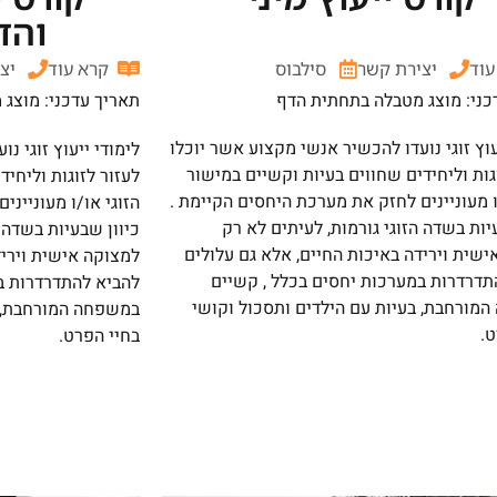
והד
עוד
יצירת קשר
סילבוס
קרא עוד
יצ
כני: מוצג מטבלה בתחתית הדף
תאריך עדכני: מוצג
עוץ זוגי נועדו להכשיר אנשי מקצוע אשר יוכלו
לימודי ייעוץ זוגי נ
גות וליחידים שחווים בעיות וקשיים במישור
לעזור לזוגות וליחי
ו מעוניינים לחזק את מערכת היחסים הקיימת .
הזוגי או/ו מעוניינ
יות בשדה הזוגי גורמות, לעיתים לא רק
כיוון שבעיות בשדה ה
שית וירידה באיכות החיים, אלא גם עלולים
למצוקה אישית ויריד
תדרדרות במערכות יחסים בכלל , קשיים
להביא להתדרדרות ב
מורחבת, בעיות עם הילדים ותסכול וקושי
במשפחה המורחבת, ב
ט.
בחיי הפרט.