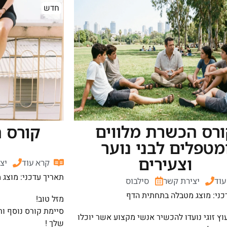
חדש
רס הכשרת מלווים
קורס 
מטפלים לבני נוער
וצעירים
קרא עוד
יצ
תאריך עדכני: מוצג
עוד
יצירת קשר
סילבוס
כני: מוצג מטבלה בתחתית הדף
מזל טוב!
סיימת קורס נוסף ו
עוץ זוגי נועדו להכשיר אנשי מקצוע אשר יוכלו
שלך !