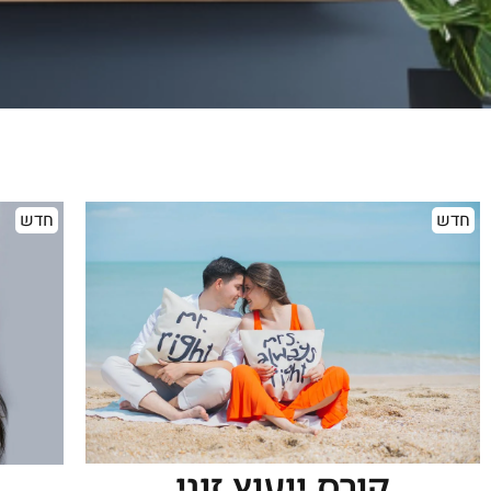
חדש
חדש
קורס ייעוץ זוגי