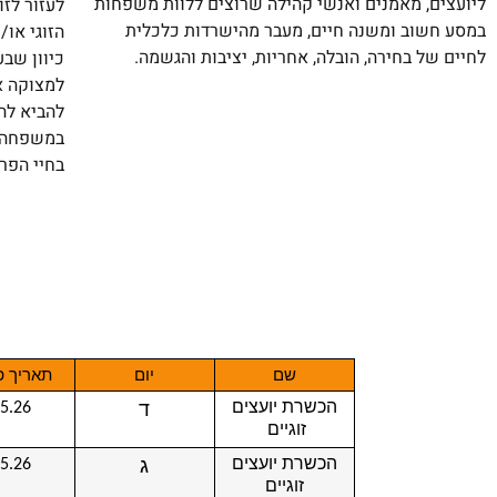
ליועצים, מאמנים ואנשי קהילה שרוצים ללוות משפחות
לעזור לזו
במסע חשוב ומשנה חיים, מעבר מהישרדות כלכלית
הזוגי או/
לחיים של בחירה, הובלה, אחריות, יציבות והגשמה.
כיוון שבע
למצוקה אי
להביא לה
במשפחה ה
בחיי הפר
שם
יום
תאריך פ
ד
הכשרת יועצים
.5.26
זוגיים
ג
הכשרת יועצים
.5.26
זוגיים