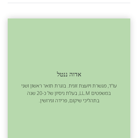
אדוה ננטל
עו"ד, מגשרת ויועצת זוגית. בוגרת תואר ראשון ושני
במשפטים LL.M, בעלת ניסיון של כ-20 שנה
בתהליכי שיקום, פרידה וגירושין.