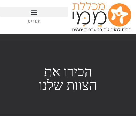
תפריט
מכללת ממי – הבית למנהיגות במערכות יחסים
הכירו את
הצוות שלנו