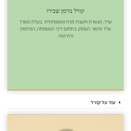
קורל נורמן שבירו
עו״ד, מגשרת ויועצת זוגית ומשפחתית. בעלת משרד
עו"ד וגישור העוסק בתחום דיני המשפחה, הגירושין
והירושה
עוד על קורל