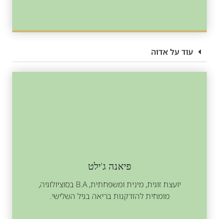
עוד על אדוה
פיאנה ג'ילט
יועצת זוגית, מינית ומשפחתית, B.A בסוציולוגיה,
מומחית להזדקנות בריאה בגיל השלישי.