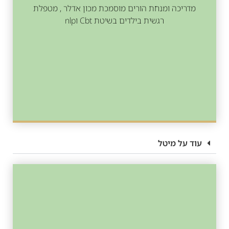
מדריכה ומנחת הורים מוסמכת מכון אדלר , מטפלת
רגשית בילדים בשיטת Cbt וnlp
עוד על מיטל