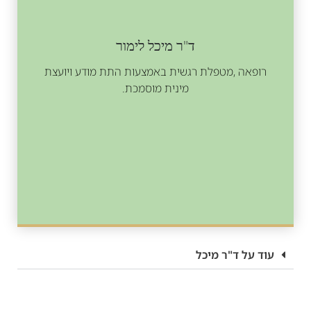
ד"ר מיכל לימור
רופאה ,מטפלת רגשית באמצעות התת מודע ויועצת
מינית מוסמכת.
עוד על ד"ר מיכל