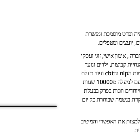
תית ופרט מוסמכת ומגשרת
, יועצים ומטפלים.
ה , אימון אישי, זוגי ועסקי
נחיית קבוצות, ילדים ונוער
בסיכון, גישור, לימודי מוגבלות, טראומה וחוסן, כלים מעולמות הnlp והcbt ועוד בעלת
ניסיון מגוון של למעלה מעשור בתחום מערכות היחסים ועם למעלה מ10000 שעות
יוחדים וזוגות בפרק בבעלת
חוקרת בנשמה שבוחרת כל יום
למצות את האפשרי והמיטיב
ית