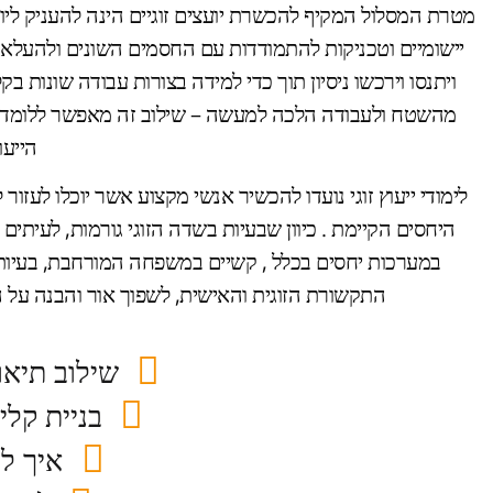
מטרת המסלול המקיף להכשרת יועצים זוגיים הינה להעניק ליו
יישומיים וטכניקות להתמודדות עם החסמים השונים ולהעלאת 
ויתנסו וירכשו ניסיון תוך כדי למידה בצורות עבודה שונות בק
מהשטח ולעבודה הלכה למעשה – שילוב זה מאפשר ללומדי 
הייעו
לימודי ייעוץ זוגי נועדו להכשיר אנשי מקצוע אשר יוכלו לעזור 
היחסים הקיימת . כיוון שבעיות בשדה הזוגי גורמות, לעיתי
במערכות יחסים בכלל , קשיים במשפחה המורחבת, בעיות עם
התקשורת הזוגית והאישית, לשפוך אור והבנה על המ
שילוב תיאו
בניית קל
איך לה