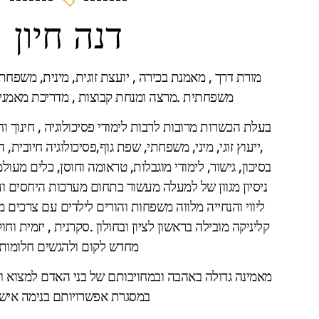
דנה חיון
מורת דרך , מאמנת בכירה , יועצת זוגית, מינית, משפח
משפחתית .מרצה ומנחת קבוצות , מדריכת מאמנים
בעלת הכשרות מרובות לרבות לימודי פסיכולוגיה , חינוך וחבר
,ייעוץ זוגי, מיני, משפחתי, שפת גוף,פסיכולוגיה חיובית, ה
ליווי והנחייה מלווה משפחות והורים לילדים עם צרכים מ
קליניקה מובילה בראשון לציון ובחולון .סקרנית , יזמית ו
מחדש לקום ולהגשים חלומות
מאמינה גדולה באהבה ובמחויבותם של בני האדם למצוא ו
במסגרת אפשרויותם בנימה איש