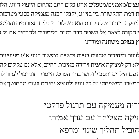
עצים/מאמנים/מטפלים ארגז כלים רחב מתחום הייעוץ הזוגי, הלו
רמת התקשורת בין בני זוג, יקבלו הבנה מעמיקה בסוגי מערכות
ליניקה . ייחודו של הקורס הוא בשילוב בין כלים תאורתיים והוליס
הקורס לצאת אל השטח כבר בסיום הלימודים ולהרחיב את נק 
ץ בעולם משתנה ומודרני .
לזוגות וליחידים שחווים בעיות וקשיים במישור הזוגי או/ו מעוניי
ם לא רק למצוקה אישית וירידה באיכות החיים, אלא גם עלולים ל
 הילדים ותסכול וקושי בחיי הפרט. הייעוץ הזוגי יכול לעזור ל
ארג המשפחתי על כל גווניו ולהוציא יחידים וזוגות מהחושך אל 
ריה מעמיקה עם תרגול פרקטי
יניקה מצליחה עם ערך אמיתי
וביל תהליך שינוי ומרפא