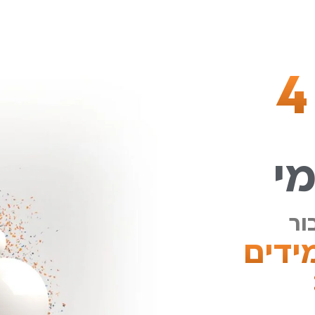
חוגגים 4
י
ור
ידים